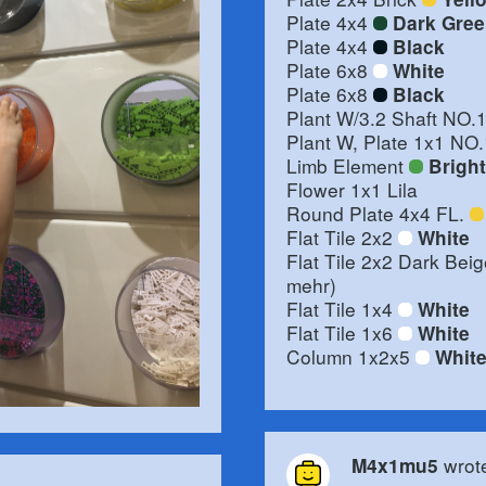
Plate 4x4
Dark Gre
Plate 4x4
Black
Plate 6x8
White
Plate 6x8
Black
Plant W/3.2 Shaft NO.
Plant W, Plate 1x1 NO
Limb Element
Brigh
Flower 1x1 Lila
Round Plate 4x4 FL.
Flat Tile 2x2
White
Flat Tile 2x2 Dark Beig
mehr)
Flat Tile 1x4
White
Flat Tile 1x6
White
Column 1x2x5
Whit
wrot
M4x1mu5