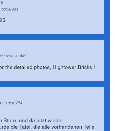
te
1:50:58 AM
025
 at 10:50:28 AM
r the detailed photos, Hightower Bricks !
at 3:10:32 PM
 Store, und da jetzt wieder
rde die Tafel, die alle vorhandenen Teile