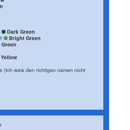
en
1
Dark Green
.1
Bright Green
t Green
Yellow
e (Ich weis den richtigen namen nicht
e
e