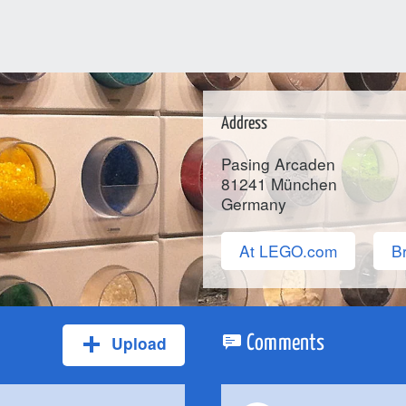
Address
Pasing Arcaden
81241
München
Germany
At LEGO.com
Br
Upload
Comments