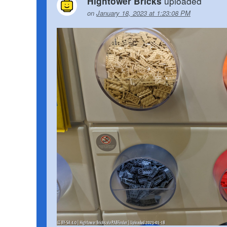
uploaded
Hightower Bricks
on
January 18, 2023 at 1:23:08 PM