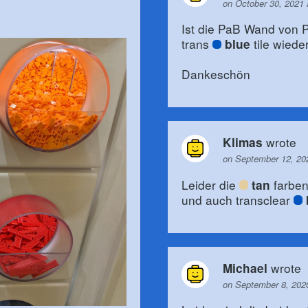
on October 30, 2021 
Ist die PaB Wand von P
trans
tile wiede
blue
Dankeschön
wrote
Klimas
on September 12, 20
Leider die
farben
tan
und auch transclear
wrote
Michael
on September 8, 202