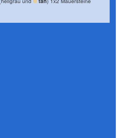
 (hellgrau und
) 1x2 Mauersteine
tan