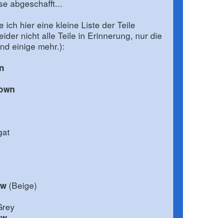
se abgeschafft...
 ich hier eine kleine Liste der Teile
ider nicht alle Teile in Erinnerung, nur die
nd einige mehr.):
n
own
gat
e
(Beige)
ow
Grey
ow