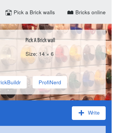
Pick a Brick walls
Bricks online
Pick A Brick wall
Size: 14 × 6
ickBuildr
ProfiNerd
Write