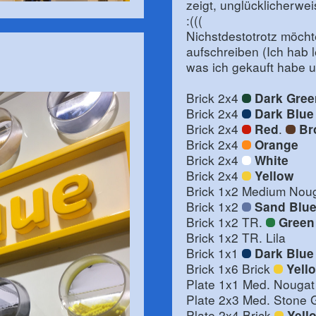
zeigt, unglücklicherwei
:(((
Nichstdestotrotz möchte
aufschreiben (Ich hab le
was ich gekauft habe u
Brick 2x4
Dark Gree
Brick 2x4
Dark Blue
Brick 2x4
.
Red
Br
Brick 2x4
Orange
Brick 2x4
White
Brick 2x4
Yellow
Brick 1x2 Medium Nou
Brick 1x2
Sand Blu
Brick 1x2 TR.
Green
Brick 1x2 TR. Lila
Brick 1x1
Dark Blue
Brick 1x6 Brick
Yell
Plate 1x1 Med. Nougat
Plate 2x3 Med. Stone 
Plate 2x4 Brick
Yell