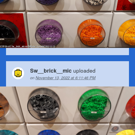
uploaded
Sw__brick__mic
on
November 13, 2022 at 6:11:46 PM