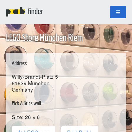
finder
☰
LEGO Store München Riem
Address
Willy-Brandt-Platz 5
81829
München
Germany
Pick A Brick wall
Size: 26 × 6