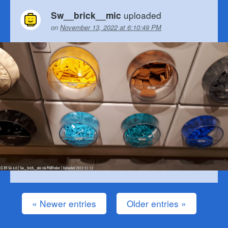
uploaded
Sw__brick__mic
on
November 13, 2022 at 6:10:49 PM
« Newer entries
Older entries »