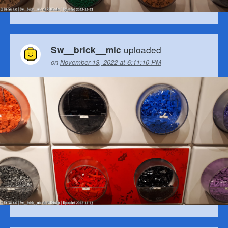
uploaded
Sw__brick__mic
on
November 13, 2022 at 6:11:10 PM