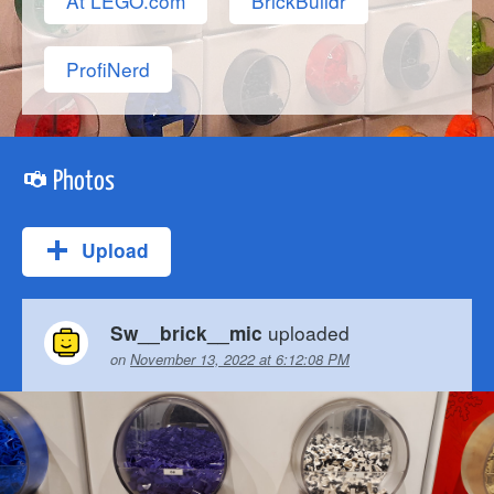
At LEGO.com
BrickBuildr
ProfiNerd
Photos
Upload
uploaded
Sw__brick__mic
on
November 13, 2022 at 6:12:08 PM