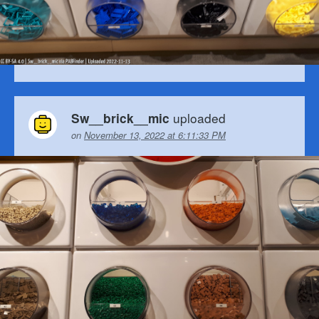
uploaded
Sw__brick__mic
on
November 13, 2022 at 6:11:33 PM