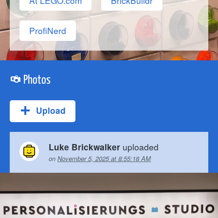
At LEGO.com
BrickBuildr
ProfiNerd
Photos
Upload
uploaded
Luke Brickwalker
on
November 5, 2025 at 8:55:18 AM