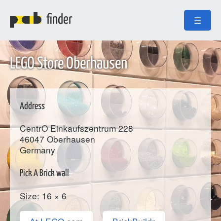
finder
☰
LEGO Store Oberhausen
Address
CentrO Einkaufszentrum 228
46047
Oberhausen
Germany
Pick A Brick wall
Size: 16 × 6