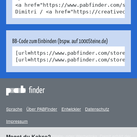
<a href="https://www.pabfinder.com/store
Dimitri / <a href="https://creativecomm
BB-Code zum Einbinden (bspw. auf 1000Steine.de)
[url=https://www.pabfinder.com/stores/be
[url=https://www.pabfinder.com/stores/b
finder
Sprache
Über PABFinder
Entwickler
Datenschutz
Impressum
* Markierte Links sind Affiliate- oder Werbelinks. Damit erhält der
Magst du Kekse?