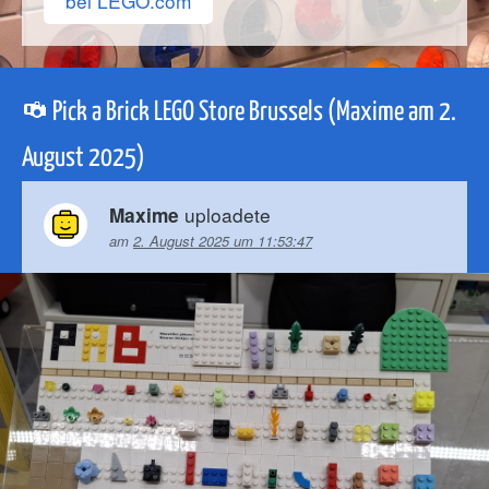
bei LEGO.com
Pick a Brick LEGO Store Brussels (Maxime am 2.
August 2025)
uploadete
Maxime
am
2. August 2025 um 11:53:47