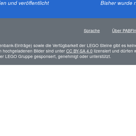
n und veröffentlicht
Bisher wurde n
Sprache
Über PABFi
tenbank-Einträge) sowie die Verfügbarkeit der LEGO Steine gibt es kein
rn hochgeladenen Bilder sind unter
CC BY-SA 4.0
lizensiert und dürfen
der LEGO Gruppe gesponsert, genehmigt oder unterstützt.