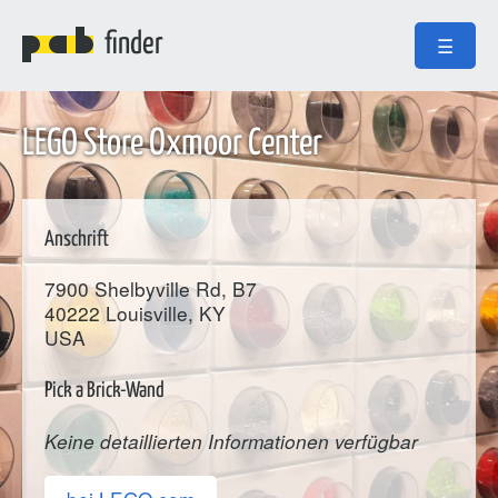
finder
☰
LEGO Store Oxmoor Center
Anschrift
7900 Shelbyville Rd, B7
40222
Louisville
, KY
USA
Pick a Brick-Wand
Keine detaillierten Informationen verfügbar