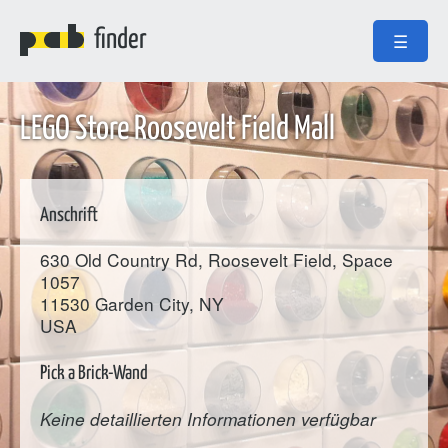
finder
☰
LEGO Store Roosevelt Field Mall
Anschrift
630 Old Country Rd, Roosevelt Field, Space
1057
11530
Garden City
, NY
USA
Pick a Brick-Wand
Keine detaillierten Informationen verfügbar