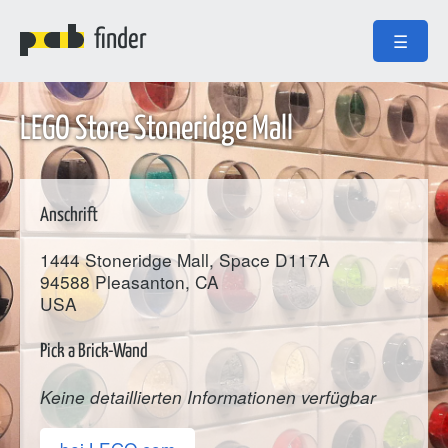
finder
☰
LEGO Store Stoneridge Mall
Anschrift
1444 Stoneridge Mall, Space D117A
94588
Pleasanton
, CA
USA
Pick a Brick-Wand
Keine detaillierten Informationen verfügbar