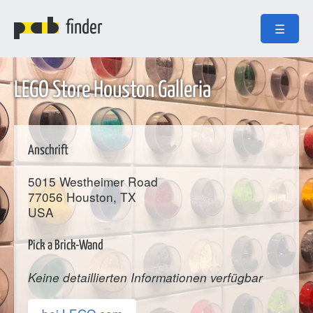
finder
☰
LEGO Store Houston Galleria
Anschrift
5015 Westheimer Road
77056
Houston
, TX
USA
Pick a Brick-Wand
Keine detaillierten Informationen verfügbar