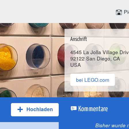
Pi
Anschrift
4545 La Jolla Village Dri
92122
San Diego
, CA
USA
bei LEGO.com
Hochladen
Kommentare
Bisher wurde n