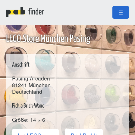
finder
☰
LEGO Store München Pasing
Anschrift
Pasing Arcaden
81241
München
Deutschland
Pick a Brick-Wand
Größe: 14 × 6