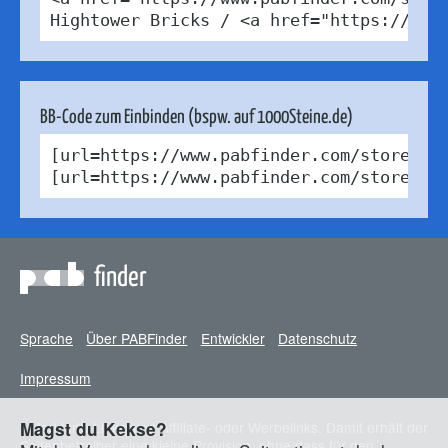
Hightower Bricks / <a href="https://cre
BB-Code zum Einbinden (bspw. auf 1000Steine.de)
[url=https://www.pabfinder.com/stores/d
[url=https://www.pabfinder.com/stores/d
finder
Sprache
Über PABFinder
Entwickler
Datenschutz
Impressum
* Markierte Links sind Affiliate- oder Werbelinks. Damit erhält der
Magst du Kekse?
Seitenbetreiber eine kleine Provision, ohne dass für den