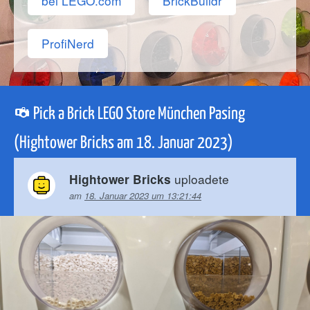
bei LEGO.com
BrickBuildr
ProfiNerd
Pick a Brick LEGO Store München Pasing
(Hightower Bricks am 18. Januar 2023)
uploadete
Hightower Bricks
am
18. Januar 2023 um 13:21:44