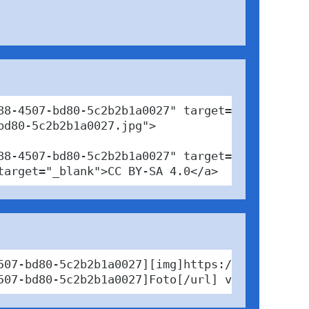
8-4507-bd80-5c2b2b1a0027" target="_blank">

d80-5c2b2b1a0027.jpg">

88-4507-bd80-5c2b2b1a0027" target="_blank">Fot
target="_blank">CC BY-SA 4.0</a>
507-bd80-5c2b2b1a0027][img]https://www.pabfin
507-bd80-5c2b2b1a0027]Foto[/url] von Hightowe