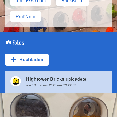
bei LEGO.com
BrickBuildr
ProfiNerd
Fotos
Hochladen
uploadete
Hightower Bricks
am
18. Januar 2023 um 13:22:32