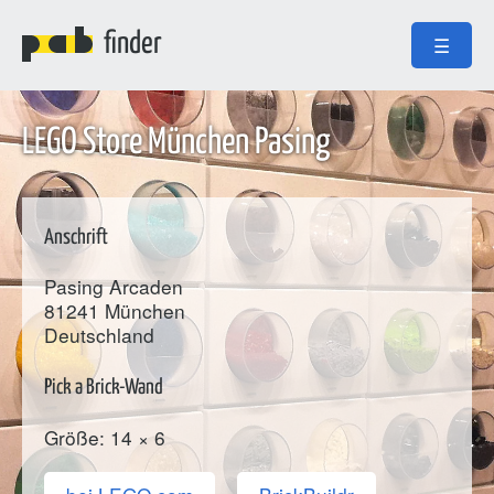
finder
☰
LEGO Store München Pasing
Anschrift
Pasing Arcaden
81241
München
Deutschland
Pick a Brick-Wand
Größe: 14 × 6