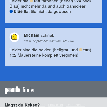
Leider die
farbenen (neben 2x4 brick
tan
Blau) nicht mehr da und auch transclear
flat tile nicht da gewesen
blue
schrieb
Michael
am 8. September 2020 um 23:17:54
Leider sind die beiden (hellgrau und
)
tan
1x2 Mauersteine komplett vergriffen!
finder
Magst du Kekse?
Sprache
Über PABFinder
Entwickler
Datenschutz