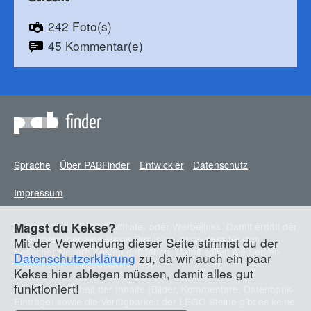
242 Foto(s)
45 Kommentar(e)
finder
Sprache
Über PABFinder
Entwickler
Datenschutz
Impressum
* Markierte Links sind Affiliate- oder Werbelinks. Damit erhält der
Magst du Kekse?
Seitenbetreiber eine kleine Provision, ohne dass für den
Mit der Verwendung dieser Seite stimmst du der
Besucher weitere Kosten entstehen. Damit sollen die Server-
Datenschutzerklärung
zu, da wir auch ein paar
Kosten zum Teil gedeckt werden.
Kekse hier ablegen müssen, damit alles gut
funktioniert!
Für die Korrektheit der Inhalte (Bilder, Kommentare, Datenbank-
Einträge) sowie die Verfügbarkeit der LEGO Steine gibt es keine