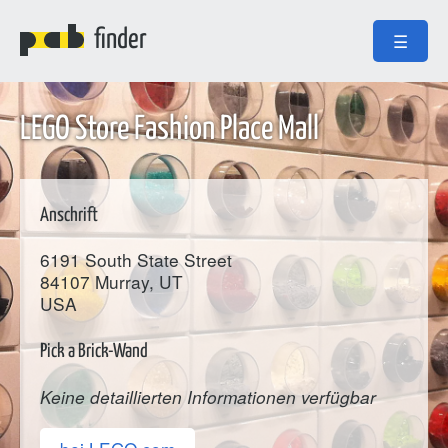
finder
☰
LEGO Store Fashion Place Mall
Anschrift
6191 South State Street
84107
Murray
, UT
USA
Pick a Brick-Wand
Keine detaillierten Informationen verfügbar