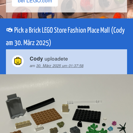
bei LEGO.com
Pick a Brick LEGO Store Fashion Place Mall (Cody
am 30. März 2025)
uploadete
Cody
am
30. März 2025 um 01:37:58